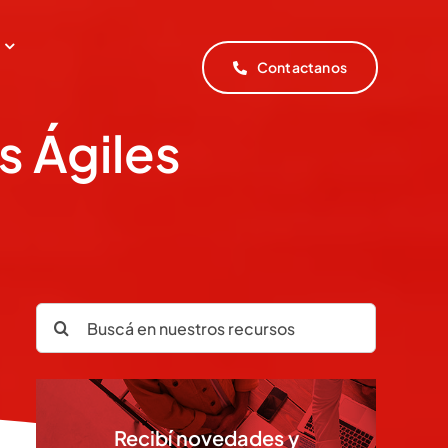
Contactanos
s Ágiles
Search
for:
Recibí novedades y