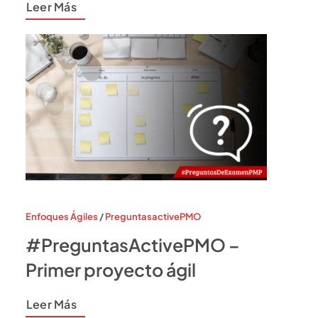
Leer Más
Enfoques Ágiles
/
PreguntasactivePMO
#PreguntasActivePMO –
Primer proyecto ágil
Leer Más