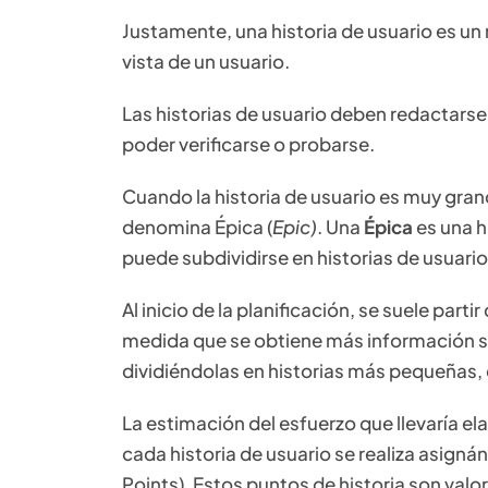
Justamente, una historia de usuario es un
vista de un usuario.
Las historias de usuario deben redactarse 
poder verificarse o probarse.
Cuando la historia de usuario es muy gran
denomina Épica (
Epic)
. Una
Épica
es una h
puede subdividirse en historias de usuar
Al inicio de la planificación, se suele part
medida que se obtiene más información sob
dividiéndolas en historias más pequeñas, 
La estimación del esfuerzo que llevaría el
cada historia de usuario se realiza asign
Points). Estos puntos de historia son valo