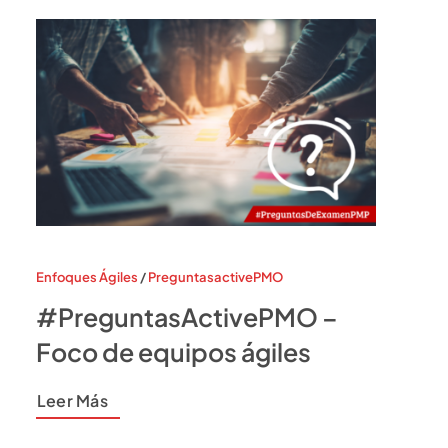
Enfoques Ágiles
/
PreguntasactivePMO
#PreguntasActivePMO –
Foco de equipos ágiles
Leer Más