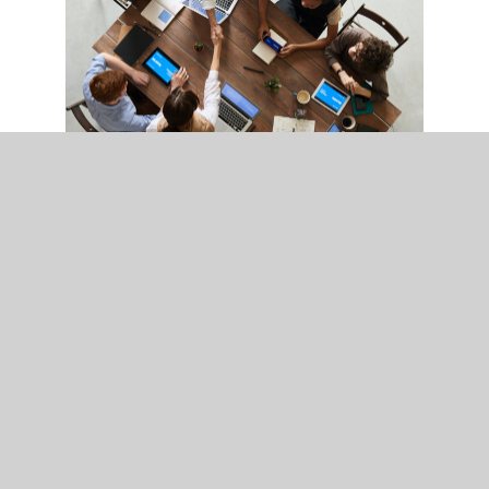
Business consulting
Nulla porttitor accumsan
tincidunt vestibulum ac.
Learn more