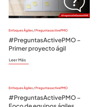
Enfoques Ágiles
/
PreguntasactivePMO
#PreguntasActivePMO –
Primer proyecto ágil
Leer Más
Enfoques Ágiles
/
PreguntasactivePMO
#PreguntasActivePMO –
Foco de equipos ágiles