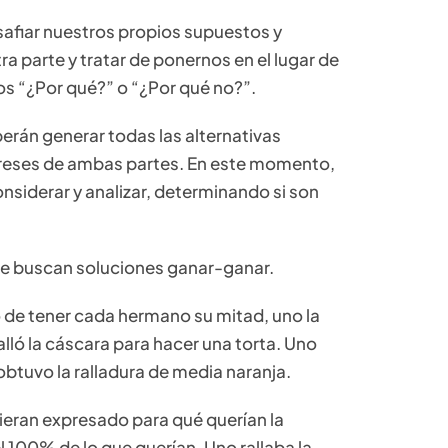
safiar nuestros propios supuestos y
ra parte y tratar de ponernos en el lugar de
s “¿Por qué?” o “¿Por qué no?”.
berán generar todas las alternativas
tereses de ambas partes. En este momento,
nsiderar y analizar, determinando si son
 se buscan soluciones ganar-ganar.
go de tener cada hermano su mitad, uno la
alló la cáscara para hacer una torta. Uno
 obtuvo la ralladura de media naranja.
eran expresado para qué querían la
 100% de lo que querían. Uno rallaba la