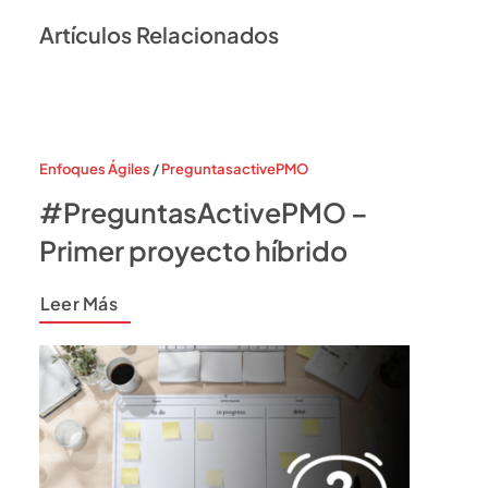
Artículos Relacionados
Enfoques Ágiles
/
PreguntasactivePMO
#PreguntasActivePMO –
Primer proyecto híbrido
Leer Más