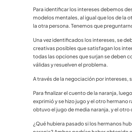
Para identificar los intereses debemos de
modelos mentales, al igual que los de la ot
la otra persona. Tenemos que preguntarno
Una vez identificados los intereses, se de
creativas posibles que satisfagan los in
todas las opciones que surjan se deben co
válidas y resuelven el problema.
A través de la negociación por intereses,
Para finalizar el cuento de la naranja, lue
exprimió y se hizo jugo y el otro hermano r
obtuvo el jugo de media naranja, y el otro
¿Qué hubiera pasado si los hermanos hubi
naranja? Ambos podrían haber obtenido el