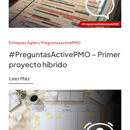
Enfoques Ágiles
/
PreguntasactivePMO
#PreguntasActivePMO – Primer
proyecto híbrido
Leer Más