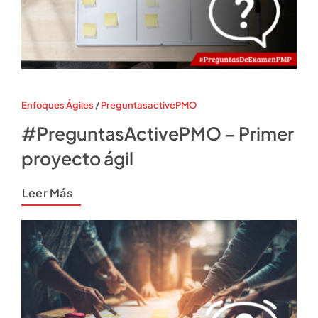
Enfoques Ágiles
/
PreguntasactivePMO
#PreguntasActivePMO – Primer
proyecto ágil
Leer Más