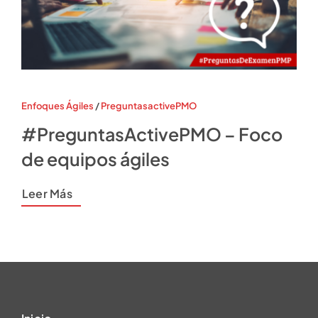
Enfoques Ágiles
/
PreguntasactivePMO
#PreguntasActivePMO – Foco
de equipos ágiles
Leer Más