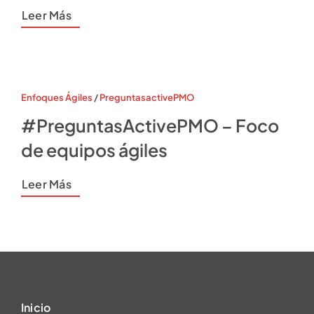
Leer Más
Enfoques Ágiles
/
PreguntasactivePMO
#PreguntasActivePMO – Foco
de equipos ágiles
Leer Más
Inicio