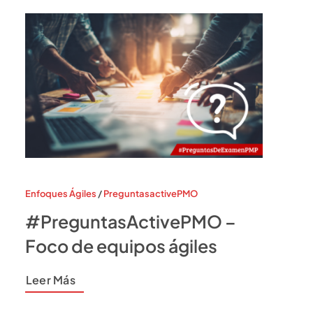
Enfoques Ágiles
/
PreguntasactivePMO
#PreguntasActivePMO –
Foco de equipos ágiles
Leer Más