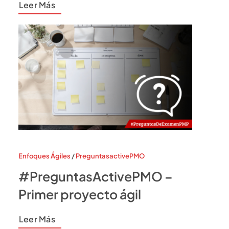
Leer Más
Enfoques Ágiles
/
PreguntasactivePMO
#PreguntasActivePMO –
Primer proyecto ágil
Leer Más