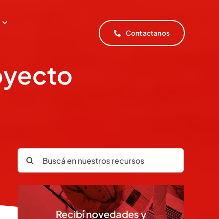
Contactanos
oyecto
Search
for:
Recibí novedades y