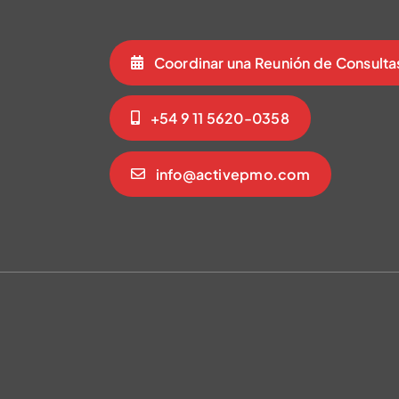
Coordinar una Reunión de Consulta
+54 9 11 5620-0358
info@activepmo.com