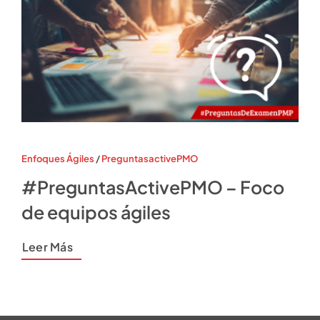
Enfoques Ágiles
/
PreguntasactivePMO
#PreguntasActivePMO – Foco
de equipos ágiles
Leer Más