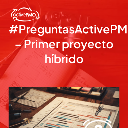
Skip
to
content
#PreguntasActiveP
– Primer proyecto
híbrido