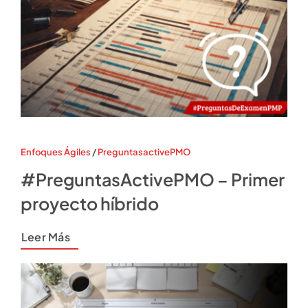
Enfoques Ágiles
/
PreguntasactivePMO
#PreguntasActivePMO – Primer
proyecto híbrido
Leer Más