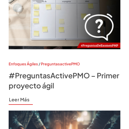
Enfoques Ágiles
/
PreguntasactivePMO
#PreguntasActivePMO – Primer
proyecto ágil
Leer Más